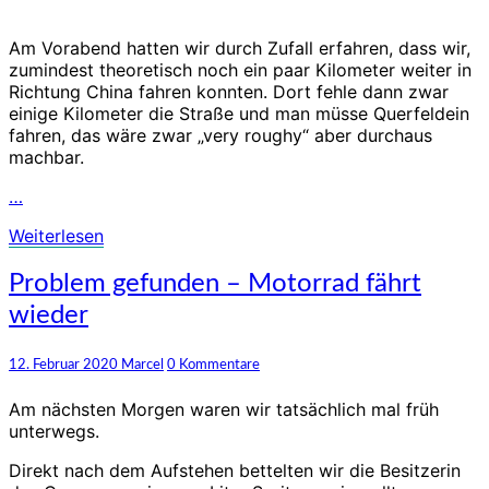
Am Vorabend hatten wir durch Zufall erfahren, dass wir,
zumindest theoretisch noch ein paar Kilometer weiter in
Richtung China fahren konnten. Dort fehle dann zwar
einige Kilometer die Straße und man müsse Querfeldein
fahren, das wäre zwar „very roughy“ aber durchaus
machbar.
…
Weiterlesen
Weiterlesen
Problem
Problem gefunden – Motorrad fährt
gefunden
wieder
–
Motorrad
fährt
Kommentare
12. Februar 2020
Marcel
0 Kommentare
wieder
Am nächsten Morgen waren wir tatsächlich mal früh
unterwegs.
Direkt nach dem Aufstehen bettelten wir die Besitzerin