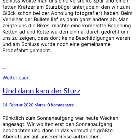
Schluss wollte man uns eine verstellte Spur und einen
fetten Kratzer am Sturzbügel unterjubeln, den wir zum
Glück schon bei der Abholung fotografiert haben. Beim
Verleiher der Bullets lief es dann ganz anders ab. Man
zeigte uns die Bikes, machte eine komplette Begehung.
Kettenrad und Kette wurden einmal durch gedreht um
uns zu zeigen, dass dort keine Beschädigungen waren
und am Schluss wurde noch eine gemeinsame
Probefahrt gemacht.
…
Weiterlesen
Weiterlesen
Und
Und dann kam der Sturz
dann
kam
Kommentare
14. Februar 2020
Marcel
0 Kommentare
der
Sturz
Pünktlich zum Sonnenaufgang war heute Wecken
angesagt. Wir wollten erst den Sonnenaufgang
beobachten und dann in das vermutlich größte
Abendteuer auf unserer Reise aufbrechen.