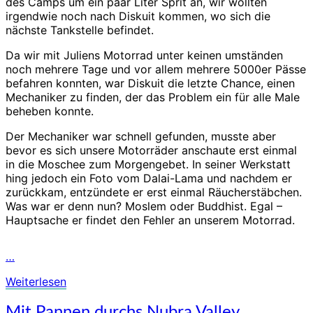
des Camps um ein paar Liter Sprit an, wir wollten
irgendwie noch nach Diskuit kommen, wo sich die
nächste Tankstelle befindet.
Da wir mit Juliens Motorrad unter keinen umständen
noch mehrere Tage und vor allem mehrere 5000er Pässe
befahren konnten, war Diskuit die letzte Chance, einen
Mechaniker zu finden, der das Problem ein für alle Male
beheben konnte.
Der Mechaniker war schnell gefunden, musste aber
bevor es sich unsere Motorräder anschaute erst einmal
in die Moschee zum Morgengebet. In seiner Werkstatt
hing jedoch ein Foto vom Dalai-Lama und nachdem er
zurückkam, entzündete er erst einmal Räucherstäbchen.
Was war er denn nun? Moslem oder Buddhist. Egal –
Hauptsache er findet den Fehler an unserem Motorrad.
…
Weiterlesen
Weiterlesen
Mit
Mit Pannen durchs Nubra Valley