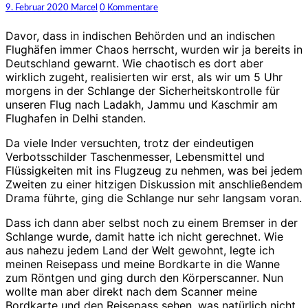
Leh
Kommentare
9. Februar 2020
Marcel
0 Kommentare
Davor, dass in indischen Behörden und an indischen
Flughäfen immer Chaos herrscht, wurden wir ja bereits in
Deutschland gewarnt. Wie chaotisch es dort aber
wirklich zugeht, realisierten wir erst, als wir um 5 Uhr
morgens in der Schlange der Sicherheitskontrolle für
unseren Flug nach Ladakh, Jammu und Kaschmir am
Flughafen in Delhi standen.
Da viele Inder versuchten, trotz der eindeutigen
Verbotsschilder Taschenmesser, Lebensmittel und
Flüssigkeiten mit ins Flugzeug zu nehmen, was bei jedem
Zweiten zu einer hitzigen Diskussion mit anschließendem
Drama führte, ging die Schlange nur sehr langsam voran.
Dass ich dann aber selbst noch zu einem Bremser in der
Schlange wurde, damit hatte ich nicht gerechnet. Wie
aus nahezu jedem Land der Welt gewohnt, legte ich
meinen Reisepass und meine Bordkarte in die Wanne
zum Röntgen und ging durch den Körperscanner. Nun
wollte man aber direkt nach dem Scanner meine
Bordkarte und den Reisepass sehen, was natürlich nicht