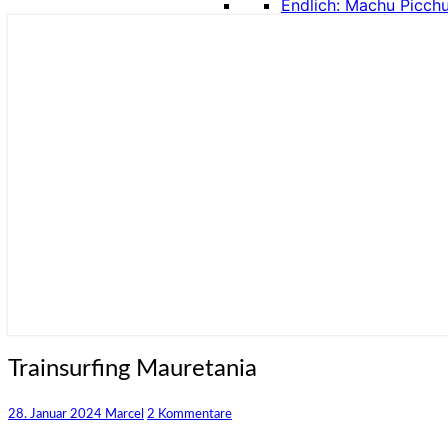
Endlich: Machu Picch
Trainsurfing
Trainsurfing Mauretania
Mauretania
Kommentare
28. Januar 2024
Marcel
2 Kommentare