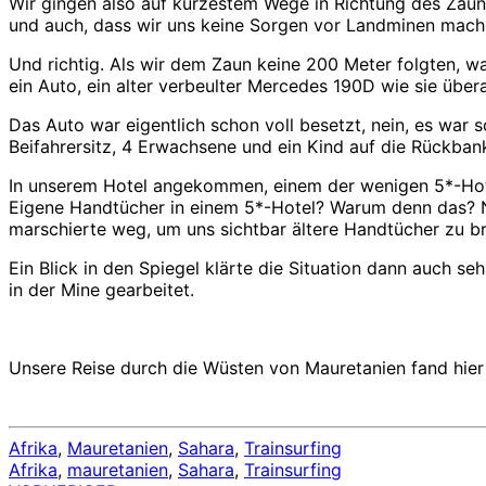
Wir gingen also auf kürzestem Wege in Richtung des Zaun
und auch, dass wir uns keine Sorgen vor Landminen mach
Und richtig. Als wir dem Zaun keine 200 Meter folgten, w
ein Auto, ein alter verbeulter Mercedes 190D wie sie übera
Das Auto war eigentlich schon voll besetzt, nein, es war
Beifahrersitz, 4 Erwachsene und ein Kind auf die Rückbank
In unserem Hotel angekommen, einem der wenigen 5*-Hotel
Eigene Handtücher in einem 5*-Hotel? Warum denn das? N
marschierte weg, um uns sichtbar ältere Handtücher zu br
Ein Blick in den Spiegel klärte die Situation dann auch s
in der Mine gearbeitet.
Unsere Reise durch die Wüsten von Mauretanien fand hier 
Afrika
,
Mauretanien
,
Sahara
,
Trainsurfing
Afrika
,
mauretanien
,
Sahara
,
Trainsurfing