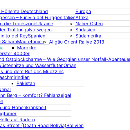
Höllental
Deutschland
Europa
rgessen – Funivia del Furggen
Italien
Afrika
in die Todeszone
Ukraine
Naher Osten
er Trolltunga
Norwegen
Südasien
nito del Rey
Spanien
Südamerika
e Sahara
Mauretanien
Allgäu Orient Rallye 2013
ia
Marokko
erster 4000er
 und Ostblockcharme – Wie Georgien unser Notfall-Abenteue
Wüstenhitze und Wasserfluten
Oman
is und dem Ruf des Muezzins
aschmir
Indien
Pakistan
Nepal
ann Berg – Komfort? Fehlanzeige!
en
n und Höhenkrankheit
igtümer
Hölle auf Rädern
as Street (Death Road Bolivia)
Bolivien