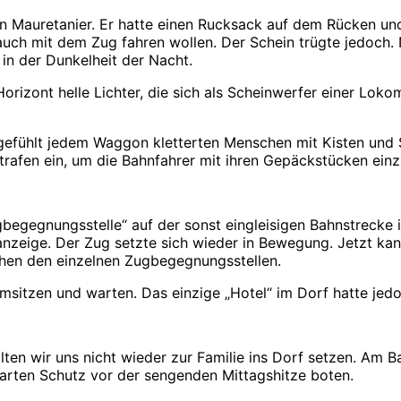
n Mauretanier. Er hatte einen Rucksack auf dem Rücken und
e auch mit dem Zug fahren wollen. Der Schein trügte jedo
in der Dunkelheit der Nacht.
izont helle Lichter, die sich als Scheinwerfer einer Lokom
efühlt jedem Waggon kletterten Menschen mit Kisten und Sä
rafen ein, um die Bahnfahrer mit ihren Gepäckstücken ein
gbegegnungsstelle“ auf der sonst eingleisigen Bahnstrecke i
nzeige. Der Zug setzte sich wieder in Bewegung. Jetzt kan
en den einzelnen Zugbegegnungsstellen.
msitzen und warten. Das einzige „Hotel“ im Dorf hatte jedoc
ten wir uns nicht wieder zur Familie ins Dorf setzen. Am 
Warten Schutz vor der sengenden Mittagshitze boten.