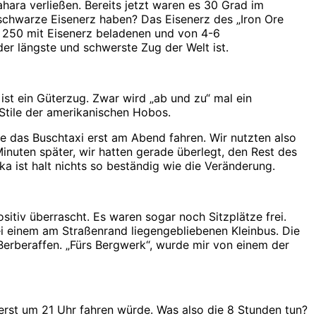
hara verließen. Bereits jetzt waren es 30 Grad im
schwarze Eisenerz haben? Das Eisenerz des „Iron Ore
t 250 mit Eisenerz beladenen und von 4-6
 längste und schwerste Zug der Welt ist.
st ein Güterzug. Zwar wird „ab und zu“ mal ein
Stile der amerikanischen Hobos.
te das Buschtaxi erst am Abend fahren. Wir nutzten also
inuten später, wir hatten gerade überlegt, den Rest des
ka ist halt nichts so beständig wie die Veränderung.
itiv überrascht. Es waren sogar noch Sitzplätze frei.
i einem am Straßenrand liegengebliebenen Kleinbus. Die
 Berberaffen. „Fürs Bergwerk“, wurde mir von einem der
rst um 21 Uhr fahren würde. Was also die 8 Stunden tun?