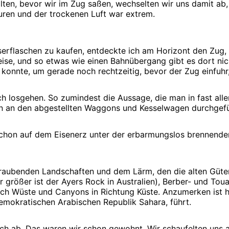
ten, bevor wir im Zug saßen, wechselten wir uns damit ab,
ren und der trockenen Luft war extrem.
erflaschen zu kaufen, entdeckte ich am Horizont den Zug, 
eise, und so etwas wie einen Bahnübergang gibt es dort nich
 konnte, um gerade noch rechtzeitig, bevor der Zug einfuhr
eich losgehen. So zumindest die Aussage, die man in fast al
n an den abgestellten Waggons und Kesselwagen durchgefü
chon auf dem Eisenerz unter der erbarmungslos brennenden
raubenden Landschaften und dem Lärm, den die alten Güter
 größer ist der Ayers Rock in Australien), Berber- und T
h Wüste und Canyons in Richtung Küste. Anzumerken ist hier
Demokratischen Arabischen Republik Sahara, führt.
h ab. Das waren wir schon gewohnt. Wir schaufelten uns al