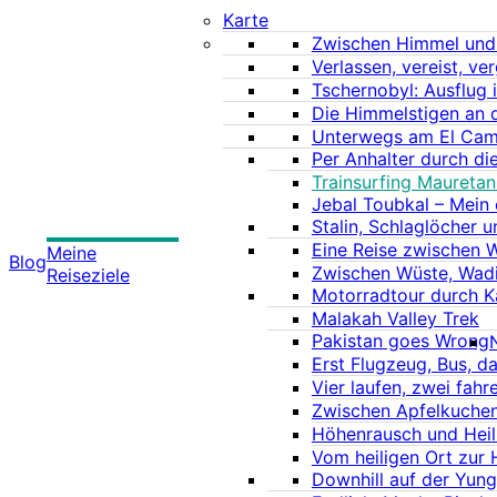
Karte
Zwischen Himmel und 
Verlassen, vereist, ve
Tschernobyl: Ausflug 
Die Himmelstigen an d
Unterwegs am El Cami
Per Anhalter durch di
Trainsurfing Mauretan
Jebal Toubkal – Mein 
Stalin, Schlaglöcher
Eine Reise zwischen 
Meine
Blog
Zwischen Wüste, Wad
Reiseziele
Motorradtour durch K
Malakah Valley Trek
Pakistan goes Wrong
Erst Flugzeug, Bus, d
Vier laufen, zwei fahr
Zwischen Apfelkuche
Höhenrausch und Heil
Vom heiligen Ort zur 
Downhill auf der Yung