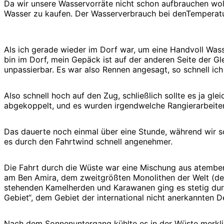
Da wir unsere Wasservorräte nicht schon aufbrauchen woll
Wasser zu kaufen. Der Wasserverbrauch bei denTemperatu
Als ich gerade wieder im Dorf war, um eine Handvoll Wass
bin im Dorf, mein Gepäck ist auf der anderen Seite der Gl
unpassierbar. Es war also Rennen angesagt, so schnell ich
Also schnell hoch auf den Zug, schließlich sollte es ja gl
abgekoppelt, und es wurden irgendwelche Rangierarbeite
Das dauerte noch einmal über eine Stunde, während wir s
es durch den Fahrtwind schnell angenehmer.
Die Fahrt durch die Wüste war eine Mischung aus atembe
am Ben Amira, dem zweitgrößten Monolithen der Welt (der
stehenden Kamelherden und Karawanen ging es stetig durc
Gebiet“, dem Gebiet der international nicht anerkannten 
Nach dem Sonnenuntergang kühlte es in der Wüste merklic