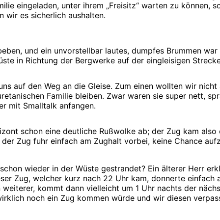
lie eingeladen, unter ihrem „Freisitz“ warten zu können, s
wir es sicherlich aushalten.
ben, und ein unvorstellbar lautes, dumpfes Brummen war zu
Küste in Richtung der Bergwerke auf der eingleisigen Streck
uns auf den Weg an die Gleise. Zum einen wollten wir nich
retanischen Familie bleiben. Zwar waren sie super nett, sp
r mit Smalltalk anfangen.
zont schon eine deutliche Rußwolke ab; der Zug kam also d
der Zug fuhr einfach am Zughalt vorbei, keine Chance aufz
 schon wieder in der Wüste gestrandet? Ein älterer Herr er
r Zug, welcher kurz nach 22 Uhr kam, donnerte einfach an 
eiterer, kommt dann vielleicht um 1 Uhr nachts der nächs
s wirklich noch ein Zug kommen würde und wir diesen verpa