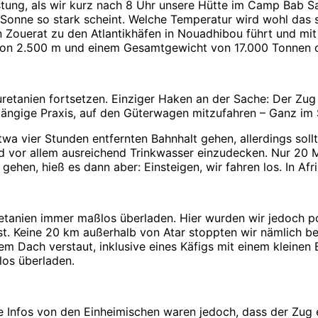
tung, als wir kurz nach 8 Uhr unsere Hütte im Camp Bab Sa
 Sonne so stark scheint. Welche Temperatur wird wohl das 
n Zouerat zu den Atlantikhäfen in Nouadhibou führt und mi
n 2.500 m und einem Gesamtgewicht von 17.000 Tonnen der
etanien fortsetzen. Einziger Haken an der Sache: Der Zug i
ängige Praxis, auf den Güterwagen mitzufahren – Ganz im 
wa vier Stunden entfernten Bahnhalt gehen, allerdings soll
nd vor allem ausreichend Trinkwasser einzudecken. Nur 20 M
hen, hieß es dann aber: Einsteigen, wir fahren los. In Afri
tanien immer maßlos überladen. Hier wurden wir jedoch pos
t. Keine 20 km außerhalb von Atar stoppten wir nämlich be
em Dach verstaut, inklusive eines Käfigs mit einem kleinen
llos überladen.
 Infos von den Einheimischen waren jedoch, dass der Zug e