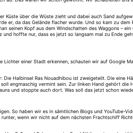
er Küste über die Wüste zieht und dabei auch Sand aufgewir
rde er, da das Gelände flacher wurde. Und so kam zu dem F
n seinen Kopf aus dem Windschatten des Waggons – ein Gef
und hoffte nur, dass es jetzt so langsam mal zu Ende geht.
 Lichter einer Stadt erkennen, schauten wir auf Google Ma
 Die Halbinsel Ras Nouadhibou ist zweigeteilt. Die eine Häl
d soll engmaschig vermint sein. Zur linken Hand gehört die
Zauns und stoppte auch dort. Was soll das jetzt schon wied
eigen. So haben wir es in sämtlichen Blogs und YouTube-Vi
en runter, wenn wir nicht auf dem nächsten Frachtschiff Richt