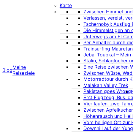
Karte
Zwischen Himmel und 
Verlassen, vereist, ve
Tschernobyl: Ausflug 
Die Himmelstigen an d
Unterwegs am El Cami
Per Anhalter durch di
Trainsurfing Mauretan
Jebal Toubkal – Mein 
Stalin, Schlaglöcher
Eine Reise zwischen 
Meine
Blog
Reiseziele
Zwischen Wüste, Wad
Motorradtour durch K
Malakah Valley Trek
Pakistan goes Wrong
Erst Flugzeug, Bus, d
Vier laufen, zwei fahr
Zwischen Apfelkuche
Höhenrausch und Heil
Vom heiligen Ort zur 
Downhill auf der Yung