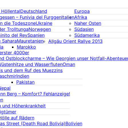
Höllental
Deutschland
Europa
rgessen – Funivia del Furggen
Italien
Afrika
in die Todeszone
Ukraine
Naher Osten
er Trolltunga
Norwegen
Südasien
nito del Rey
Spanien
Südamerika
e Sahara
Mauretanien
Allgäu Orient Rallye 2013
ia
Marokko
erster 4000er
 und Ostblockcharme – Wie Georgien unser Notfall-Abenteue
Wüstenhitze und Wasserfluten
Oman
is und dem Ruf des Muezzins
aschmir
Indien
Pakistan
Nepal
ann Berg – Komfort? Fehlanzeige!
en
n und Höhenkrankheit
igtümer
Hölle auf Rädern
as Street (Death Road Bolivia)
Bolivien