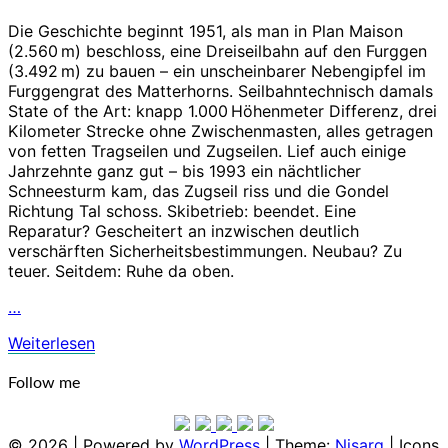
Die Geschichte beginnt 1951, als man in Plan Maison
(2.560 m) beschloss, eine Dreiseilbahn auf den Furggen
(3.492 m) zu bauen – ein unscheinbarer Nebengipfel im
Furggengrat des Matterhorns. Seilbahntechnisch damals
State of the Art: knapp 1.000 Höhenmeter Differenz, drei
Kilometer Strecke ohne Zwischenmasten, alles getragen
von fetten Tragseilen und Zugseilen. Lief auch einige
Jahrzehnte ganz gut – bis 1993 ein nächtlicher
Schneesturm kam, das Zugseil riss und die Gondel
Richtung Tal schoss. Skibetrieb: beendet. Eine
Reparatur? Gescheitert an inzwischen deutlich
verschärften Sicherheitsbestimmungen. Neubau? Zu
teuer. Seitdem: Ruhe da oben.
…
Weiterlesen
Weiterlesen
Follow me
© 2026
|
Powered by
WordPress
|
Theme:
Nisarg
|
Icons