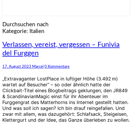
Durchsuchen nach
Kategorie:
Italien
Verlassen,
Verlassen, vereist, vergessen – Funivia
vereist,
del Furggen
vergessen
–
Funivia
Kommentare
17. August 2023
Marcel
0 Kommentare
del
Furggen
„Extravaganter LostPlace in luftiger Höhe (3.492 m)
wartet auf Besucher“ – so oder ähnlich hatte der
Clickbait-Titel eines Blogbeitrags geklungen, den JR849
& ScandinavianMagic einst für ihr Abenteuer im
Furggengrat des Matterhorns ins Internet gestellt hatten.
Und was soll ich sagen? Ich bin drauf reingefallen. Und
zwar mit allem, was dazugehört: Schlafsack, Steigeisen,
Klettergurt und der Idee, das Ganze überleben zu wollen.